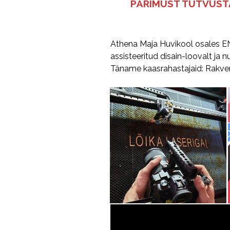
PÄRIMUST TUTVUS
Athena Maja Huvikool osales EN
assisteeritud disain-loovalt ja nut
Täname kaasrahastajaid: Rakvere L