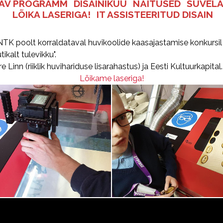
TAV PROGRAMM
DISAINIKUU
NÄITUSED
SUVELA
LÕIKA LASERIGA!
IT ASSISTEERITUD DISAIN
TK poolt korraldataval huvikoolide kaasajastamise konkursil 
ikalt tulevikku".
inn (riiklik huvihariduse lisarahastus) ja Eesti Kultuurkapital.
Lõikame laseriga!